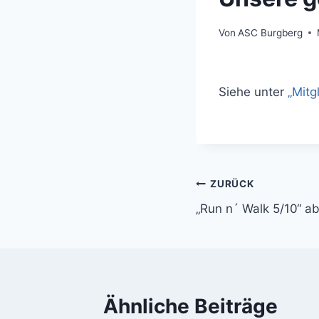
Von
ASC Burgberg
Siehe unter
„Mitg
ZURÜCK
„Run n´ Walk 5/10“ a
Ähnliche Beiträge